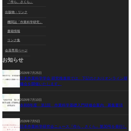
「作ら、さくら」
出版物・リンク
機関誌「作業科学研究」
書籍情報
リンク集
会員専用ページ
お知らせ
2026年7月25日
日本作業科学学会 研究推進班では、下記のとおりオンライン研
修会を開催いたします。
2026年7月10日
令和8年度 第1回 作業科学基礎入門研修会案内 募集要項
2026年7月5日
日本作業科学研究会ニュース『作ら，さくら』第30号を発行し