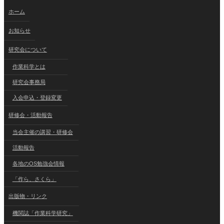
ホーム
お知らせ
研究会について
作業科学とは
研究会事務局
入会申込・登録変更
研修会・活動報告
当会主催の講習・研修会
活動報告
各地のOS勉強会情報
「作ら、さくら」
出版物・リンク
機関誌「作業科学研究」