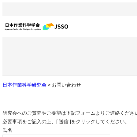
内
容
を
ス
キ
ッ
プ
日本作業科学研究会
>
お問い合わせ
研究会へのご質問やご要望は下記フォームよりご連絡くださ
必要事項をご記入の上、[ 送信 ]をクリックしてください。
氏名