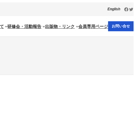
Face
Twi
English
て
研修会・活動報告
出版物・リンク
会員専用ページ
お問い合せ