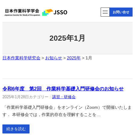
内
お問い合せ
容
を
ス
キ
2025年1月
ッ
プ
日本作業科学研究会
>
お知らせ
>
2025年
>
1月
令和6年度 第2回 作業科学基礎入門研修会のお知らせ
2025年1月28日
カテゴリー :
講習・研修会
「作業科学基礎入門研修会」をオンライン（Zoom）で開催いたしま
す． 本研修会では，作業的存在を理解することを…
続きを読む