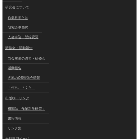
研究会について
作業科学とは
研究会事務局
入会申込・登録変更
研修会・活動報告
当会主催の講習・研修会
活動報告
各地のOS勉強会情報
「作ら、さくら」
出版物・リンク
機関誌「作業科学研究」
書籍情報
リンク集
会員専用ページ