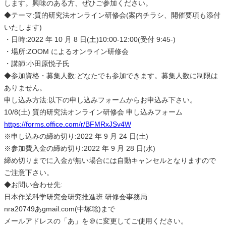
します。興味のある方、ぜひご参加ください。
◆テーマ:質的研究法オンライン研修会(案内チラシ、開催要項も添付
いたします)
・日時:2022 年 10 月 8 日(土)10:00-12:00(受付 9:45‐)
・場所:ZOOM によるオンライン研修会
・講師:小田原悦子氏
◆参加資格・募集人数:どなたでも参加できます。募集人数に制限は
ありません。
申し込み方法:以下の申し込みフォームからお申込み下さい。
10/8(土) 質的研究法オンライン研修会 申し込みフォーム
https://forms.office.com/r/BFMRxJSv4W
※申し込みの締め切り:2022 年 9 月 24 日(土)
※参加費入金の締め切り:2022 年 9 月 28 日(水)
締め切りまでに入金が無い場合には自動キャンセルとなりますので
ご注意下さい。
◆お問い合わせ先:
日本作業科学研究会研究推進班 研修会事務局:
nra20749あgmail.com(中塚聡)まで
メールアドレスの「あ」を＠に変更してご使用ください。