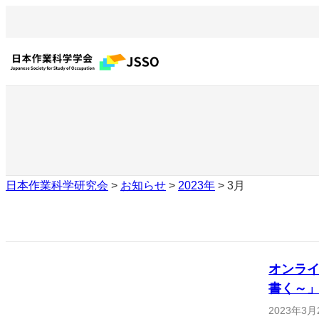
内
容
を
ス
キ
ッ
プ
日本作業科学研究会
>
お知らせ
>
2023年
>
3月
オンラ
書く～
2023年3月