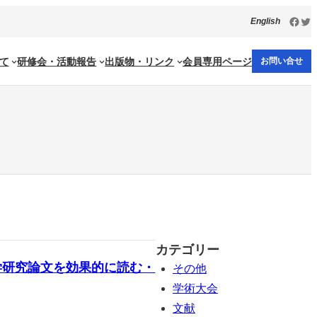
Face
Twi
English
て
研修会・活動報告
出版物・リンク
会員専用ページ
お問い合せ
カテゴリー
学研究論文を効果的に読む・
その他
学術大会
文献