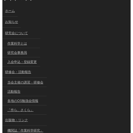
ホーム
お知らせ
研究会について
作業科学とは
研究会事務局
入会申込・登録変更
研修会・活動報告
当会主催の講習・研修会
活動報告
各地のOS勉強会情報
「作ら、さくら」
出版物・リンク
機関誌「作業科学研究」