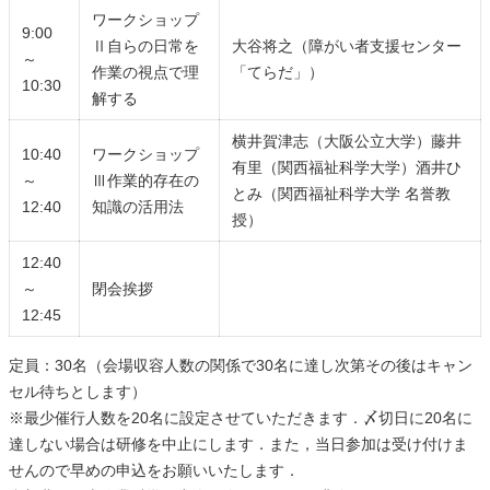
ワークショップ
9:00
Ⅱ自らの日常を
大谷将之（障がい者支援センター
～
作業の視点で理
「てらだ」）
10:30
解する
横井賀津志（大阪公立大学）藤井
10:40
ワークショップ
有里（関西福祉科学大学）酒井ひ
～
Ⅲ作業的存在の
とみ（関西福祉科学大学 名誉教
12:40
知識の活用法
授）
12:40
～
閉会挨拶
12:45
定員：30名（会場収容人数の関係で30名に達し次第その後はキャン
セル待ちとします）
※最少催行人数を20名に設定させていただきます．〆切日に20名に
達しない場合は研修を中止にします．また，当日参加は受け付けま
せんので早めの申込をお願いいたします．