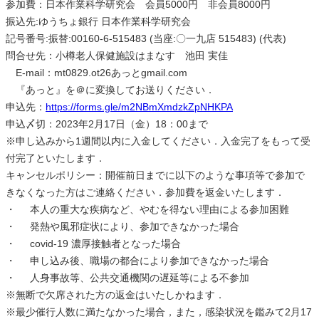
参加費：日本作業科学研究会 会員5000円 非会員8000円
振込先:ゆうちょ銀行 日本作業科学研究会
記号番号:振替:00160-6-515483 (当座:〇一九店 515483) (代表)
問合せ先：小樽老人保健施設はまなす 池田 実佳
E-mail：mt0829.ot26あっとgmail.com
『あっと』を＠に変換してお送りください．
申込先：
https://forms.gle/m2NBmXmdzkZpNHKPA
申込〆切：2023年2月17日（金）18：00まで
※申し込みから1週間以内に入金してください．入金完了をもって受
付完了といたします．
キャンセルポリシー：開催前日までに以下のような事項等で参加で
きなくなった方はご連絡ください．参加費を返金いたします．
・ 本人の重大な疾病など、やむを得ない理由による参加困難
・ 発熱や風邪症状により、参加できなかった場合
・ covid-19 濃厚接触者となった場合
・ 申し込み後、職場の都合により参加できなかった場合
・ 人身事故等、公共交通機関の遅延等による不参加
※無断で欠席された方の返金はいたしかねます．
※最少催行人数に満たなかった場合，また，感染状況を鑑みて2月17