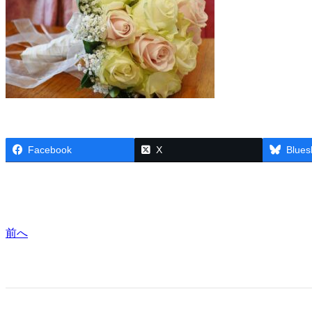
Facebook
X
Blues
前へ