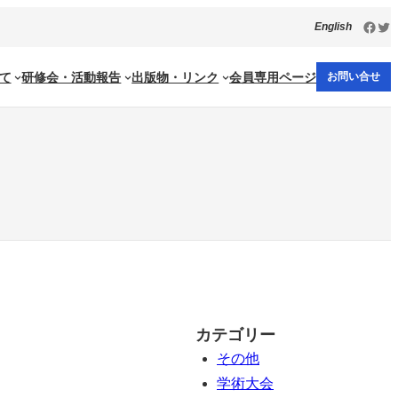
Face
Twi
English
て
研修会・活動報告
出版物・リンク
会員専用ページ
お問い合せ
カテゴリー
その他
学術大会