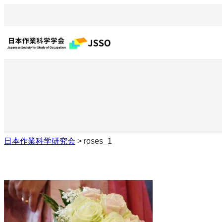
内
容
を
ス
キ
ッ
プ
日本作業科学研究会
>
roses_1