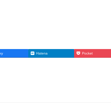
ky
Hatena
Pocket