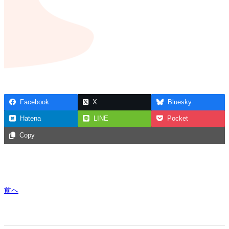
Facebook
X
Bluesky
Hatena
LINE
Pocket
Copy
前へ