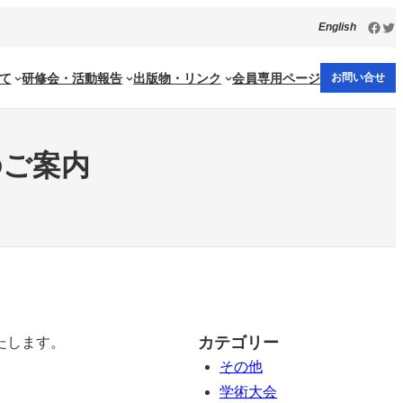
Face
Twi
English
て
研修会・活動報告
出版物・リンク
会員専用ページ
お問い合せ
のご案内
カテゴリー
たします。
その他
学術大会