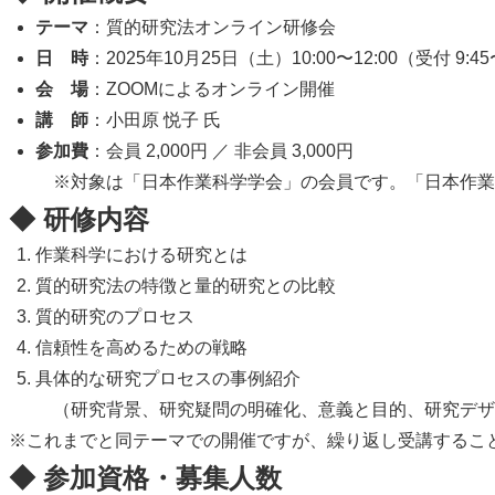
テーマ
：質的研究法オンライン研修会
日 時
：2025年10月25日（土）10:00〜12:00（受付 9:4
会 場
：ZOOMによるオンライン開催
講 師
：小田原 悦子 氏
参加費
：会員 2,000円 ／ 非会員 3,000円
※対象は「日本作業科学学会」の会員です。「日本作業
◆ 研修内容
作業科学における研究とは
質的研究法の特徴と量的研究との比較
質的研究のプロセス
信頼性を高めるための戦略
具体的な研究プロセスの事例紹介
（研究背景、研究疑問の明確化、意義と目的、研究デザ
※これまでと同テーマでの開催ですが、繰り返し受講するこ
◆ 参加資格・募集人数