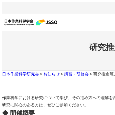
内
容
を
ス
キ
ッ
研究推
プ
日本作業科学研究会
>
お知らせ
>
講習・研修会
>
研究推進班
作業科学における研究について学び、その進め方への理解を
研究に関心のある方は、ぜひご参加ください。
◆ 開催概要