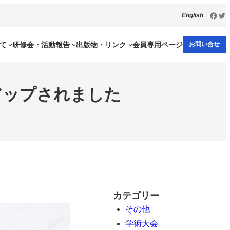
Face
Twi
English
て
研修会・活動報告
出版物・リンク
会員専用ページ
お問い合せ
アップされました
カテゴリー
その他
学術大会