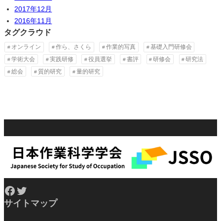
2017年12月
2016年11月
タグクラウド
オンライン
作ら、さくら
作業的写真
基礎入門研修会
学術大会
実践研修
役員選挙
書評
研修会
研究法
総会
質的研究
量的研究
Facebook
Twitter
サイトマップ