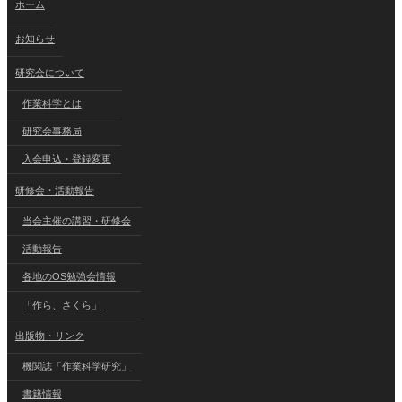
ホーム
お知らせ
研究会について
作業科学とは
研究会事務局
入会申込・登録変更
研修会・活動報告
当会主催の講習・研修会
活動報告
各地のOS勉強会情報
「作ら、さくら」
出版物・リンク
機関誌「作業科学研究」
書籍情報