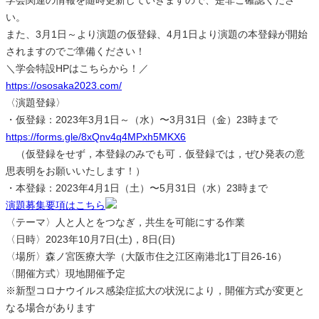
い。
また、3月1日～より演題の仮登録、4月1日より演題の本登録が開始
されますのでご準備ください！
＼学会特設HPはこちらから！／
https://ososaka2023.com/
〈演題登録〉
・仮登録：2023年3月1日～（水）〜3月31日（金）23時まで
https://forms.gle/8xQnv4q4MPxh5MKX6
（仮登録をせず，本登録のみでも可．仮登録では，ぜひ発表の意
思表明をお願いいたします！）
・本登録：2023年4月1日（土）〜5月31日（水）23時まで
演題募集要項はこちら
〈テーマ〉人と人とをつなぎ，共生を可能にする作業
〈日時〉2023年10月7日(土)，8日(日)
〈場所〉森ノ宮医療大学（大阪市住之江区南港北1丁目26-16）
〈開催方式〉現地開催予定
※新型コロナウイルス感染症拡大の状況により，開催方式が変更と
なる場合があります