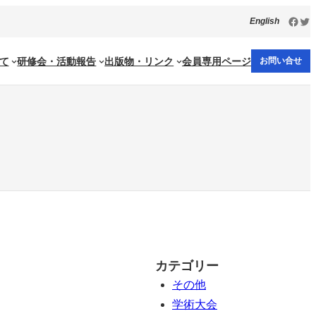
Face
Twi
English
て
研修会・活動報告
出版物・リンク
会員専用ページ
お問い合せ
カテゴリー
その他
学術大会