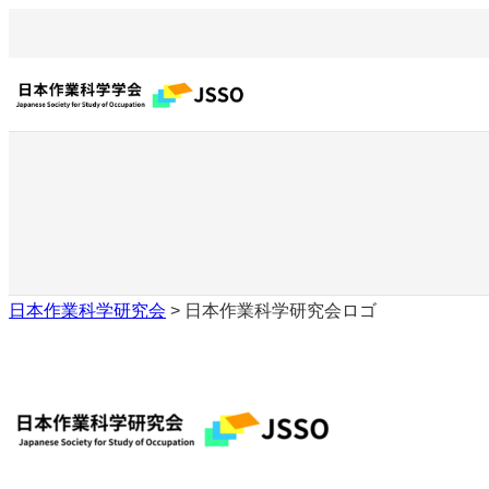
内
容
を
ス
キ
ッ
プ
日本作業科学研究会
>
日本作業科学研究会ロゴ